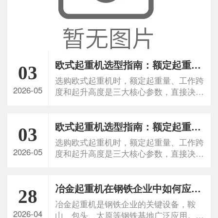
欧式起重机选型指南：额定起重量、跨度和起升高度如何确定？
03
选购欧式起重机时，额定起重量、工作跨
2026-05
度和起升高度是三大核心参数，直接决定
设备适配性与安全性。本文详解三者的确
定方法，帮助...
欧式起重机选型指南：额定起重量、跨度和起升高度如何确定？
03
选购欧式起重机时，额定起重量、工作跨
2026-05
度和起升高度是三大核心参数，直接决定
设备适配性与安全性。本文详解三者的确
定方法，帮助...
冶金起重机在钢铁企业中如何应用？
28
冶金起重机是钢铁企业的关键设备，鞍
2026-04
山、包头、太原等钢铁基地广泛应用。具