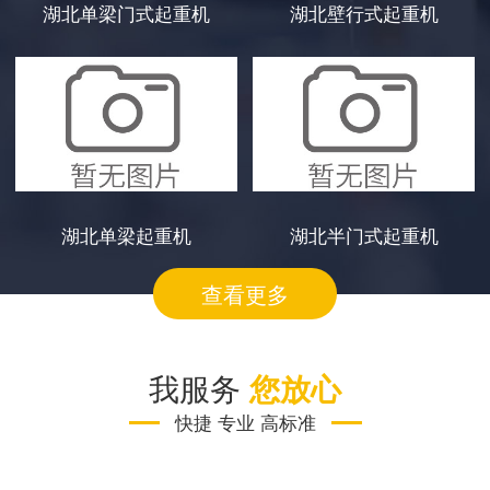
湖北单梁门式起重机
湖北壁行式起重机
湖北单梁起重机
湖北半门式起重机
查看更多
我服务
您放心
快捷 专业 高标准