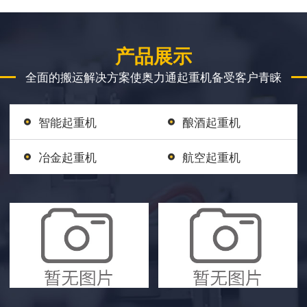
产品展示
全面的搬运解决方案使奥力通起重机备受客户青睐
智能起重机
酿酒起重机
冶金起重机
航空起重机